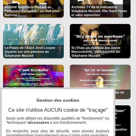
Archive Stéphanie Muzard au
Archives TV de la réalisatrice
Parlement Européen : un dvd pour
Stéphanie Muzard, film Sans terres
Barroso !
et sans reproches
Le Palais de l'Alizé José Louyot
Si j'étais un marteau par Annie
Quartet sur une peinture de
Mercosourde, vidéoparodie de
Stéphanie Muzard
Stéphanie Muzard
C'est Bordella vidéoparodie
Stéphanie Muzard par Aline
Qu'on m'accuse vidéoparodie de
Souchis
Stéphanie Muzard
Gestion des cookies
Ce site n'utilise AUCUN cookie de "traçage"
Seuls sont utilisés les dispositifs qualifiés de "fonctionnels" ou
"techniques"
nécessaires
à son fonctionnement..
Rhaine cambrioleur par Jacqueline
En revanche, pour plus de sécurité, vous pouvez toujours
Dragon des Lapidiales un film de
Dutronche vidéoparodie de
paramétrer/gérer manuellement ceux-ci dans votre navigateur.