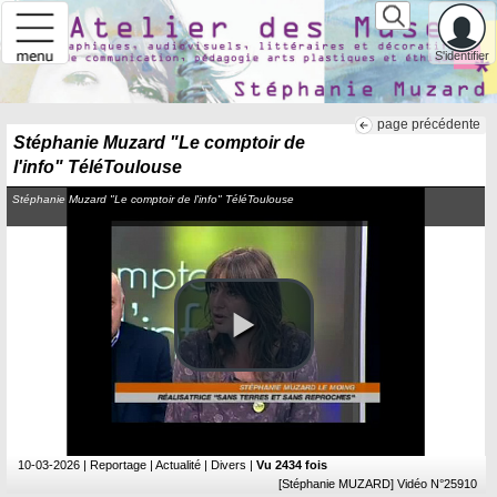
S'identifier
page précédente
Stéphanie Muzard "Le comptoir de
l'info" TéléToulouse
Stéphanie Muzard "Le comptoir de l'info" TéléToulouse
10-03-2026
| Reportage | Actualité | Divers |
Vu 2434 fois
[Stéphanie MUZARD] Vidéo N°25910